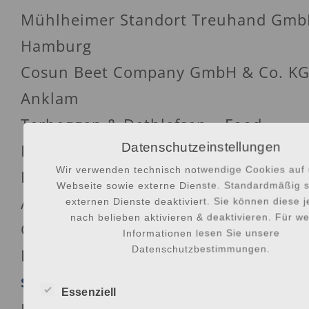
Mühlheimer Standort Treuhand Gmb
Hamburg
Cosun Beet Company GmbH & Co. KG
Anklam
Terheggen & Dethlefsen – Food
Datenschutzeinstellungen
Engineering GmbH, Hamburg
Wir verwenden technisch notwendige Cookies auf 
K.-W. Pfannenschmidt GmbH, Hambu
Webseite sowie externe Dienste. Standardmäßig s
Autogrill Deutschland GmbH, Hambu
externen Dienste deaktiviert. Sie können diese 
nach belieben aktivieren & deaktivieren. Für we
CUCCIS GmbH, Lübeck
Informationen lesen Sie unsere
Datenschutzbestimmungen.
Das Caféhaus, Hamburg
SCHIFFSANLAGEN UND SCHIFFSAUSRÜ
Essenziell